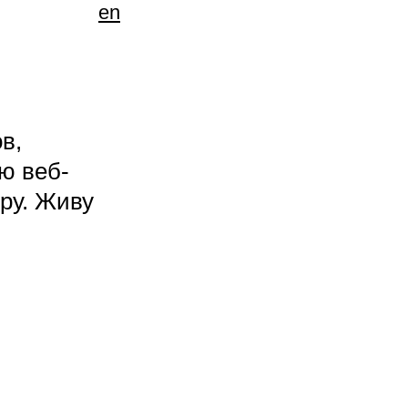
en
в,
ю веб-
ру. Живу