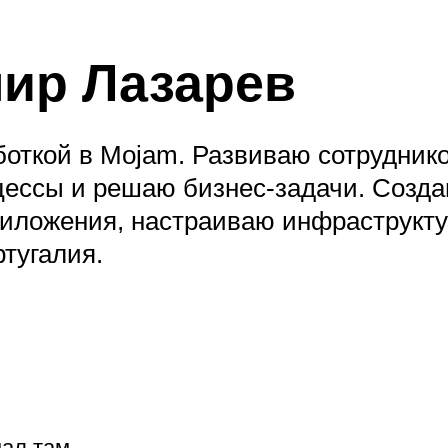
мир
Лазарев
боткой в Mojam. Развиваю сотруднико
ессы и решаю бизнес-задачи. Созда
иложения, настраиваю инфраструкту
тугалия.
нал
там